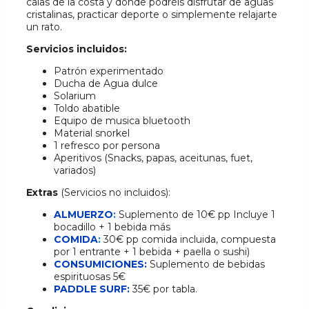
calas de la costa y donde podréis disfrutar de aguas
cristalinas, practicar deporte o simplemente relajarte
un rato.
Servicios incluidos:
Patrón experimentado
Ducha de Agua dulce
Solarium
Toldo abatible
Equipo de musica bluetooth
Material snorkel
1 refresco por persona
Aperitivos (Snacks, papas, aceitunas, fuet,
variados)
Extras
(Servicios no incluidos):
ALMUERZO
:
Suplemento de 10€ pp Incluye 1
bocadillo + 1 bebida más
COMIDA
:
30€ pp comida incluida, compuesta
por 1 entrante + 1 bebida + paella o sushi)
CONSUMICIONES:
Suplemento de bebidas
espirituosas 5€
PADDLE SURF:
35€ por tabla.