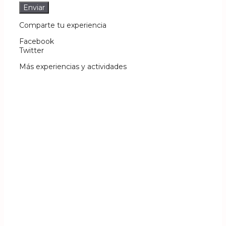
Comparte tu experiencia
Facebook
Twitter
Más experiencias y actividades
¡Oferta!
Excursión a las calas
más bonitas: Cala
Ambolo, cala Sardinera
y cala Portixol