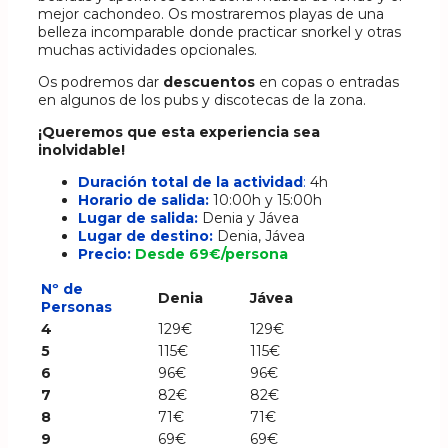
mejor cachondeo. Os mostraremos playas de una
belleza incomparable donde practicar snorkel y otras
muchas actividades opcionales.
Os podremos dar
descuentos
en copas o entradas
en algunos de los pubs y discotecas de la zona.
¡Queremos que esta experiencia sea
inolvidable!
Duración total de la actividad
:
4h
Horario de salida:
10:00h y 15:00h
Lugar de salida:
Denia y Jávea
Lugar de destino:
Denia, Jávea
Precio
:
Desde 69€/persona
Nº de
Denia
Jávea
Personas
4
129€
129€
5
115€
115€
6
96€
96€
7
82€
82€
8
71€
71€
9
69€
69€