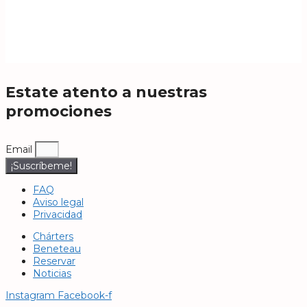
€
95,00
El precio original era: €95,00.
€
89,00
El
precio actual es: €89,00.
Añadir al carrito
Estate atento a nuestras
promociones
Email
¡Suscríbeme!
FAQ
Aviso legal
Privacidad
Chárters
Beneteau
Reservar
Noticias
Instagram
Facebook-f