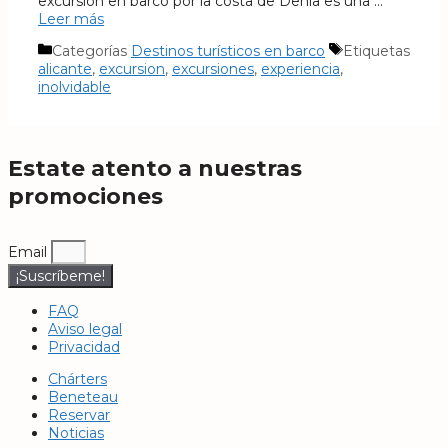
excursión en barco por la costa de Denia es una …
Leer más
Categorías
Destinos turísticos en barco
Etiquetas
alicante
,
excursion
,
excursiones
,
experiencia
,
inolvidable
Estate atento a nuestras
promociones
Email
¡Suscríbeme!
FAQ
Aviso legal
Privacidad
Chárters
Beneteau
Reservar
Noticias